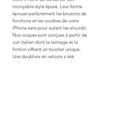
incroyable style épuré. Leur forme
épouse parfaitement les boutons de
fonctions et les courbes de votre
iPhone sans pour autant les alourdir.
Nos coques sont conçues à partir de
cuir italien dont le tannage et la
finition offrent un toucher unique.
Une doublure en velours a été
prévue pour protéger votre écran
contre les rayures.
A propos ...
Coque de protection anti ondes disponible
pour iPhone 5.
Une protection intelligente qui détourne
99% des ondes nocives émises par votre
smartphone. Quatre coloris disponibles :
beige, bleu, rouge ou noir.